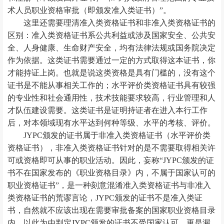
术人员职业资格审批（即颁发准入类证书）”。
这里还需要理清准入类资格证书和非准入类资格证书的
区别：准入类资格证书系公共利益或涉及国家安全、公共安
全、人身健康、生命财产安全，均有法律法规或国务院决定
作为依据。这类证书需要通过一定的方式取得这本证书，你
才能持证上岗。也就是说这类资格是具有门槛的，没有这个
证书是不能从事相关工作的；水平评价类资格证书具有较强
的专业性和社会通用性，技术技能要求较高，行业管理和人
才队伍建设需要。这类证书是证明持证者在进入本行工作
后，对本领域现有水平达到何种等级、水平的考核、评价。
JYPC颁发的证书属于非准入类资格证书（水平评价类
资格证书），非准入类资格证书针对的是不需要取得相关许
可或资格即可从事的职业活动。因此，妄称“JYPC颁发的证
书不在国家发布的《职业资格目录》内，不属于国家认可的
职业资格证书”，是一种刻意混淆准入类资格证书与非准入
类资格证书的荒谬言论，JYPC颁发的证书不是准入类证
书，自然就不应该出现在需要审批备案的国家职业资格目录
内。以此为由判定JYPC颁发的证书不受国家认可，更是漏