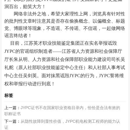
洞百出，贻笑大方！
网络非法外之地，希望大家理性上网，浏览具有针对性
的批判性文章时注意其是否存在偷换概念、以偏概全、标题
党、博眼球等现象，不造谣、不传谣、不信谣，一起做网络
谣言终结者！
目前，江苏英才职业技能鉴定集团正在实名举报诋毁
JYPC的官谣组织制造者——江苏省人力资源和社会保障厅
厅长朱从明、人力资源和社会保障部职业能力建设司司长吴
礼舵（原人社部职业技能鉴定中心主任）和人社部人事考试
中心主任吴剑英。面对抹黑诋毁JYPC的行为，JYPC誓将维
权和举报行动进行到底！
标签
上一篇：
JYPC证书不在国家职业资格目录内，恰恰是合法有效的
职称证书
下一篇：
从隐性故障到显性价值，JYPC机电检测工程师的能力认
证