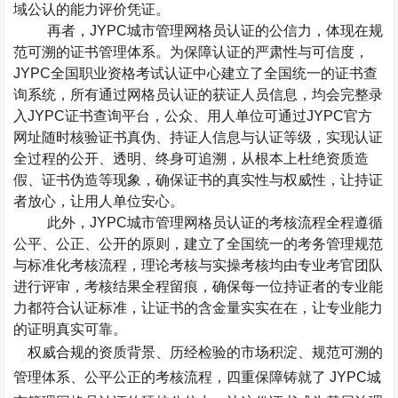
域公认的能力评价凭证。
再者，
JYPC
城市管理网格员认证的公信力，体现在规
范可溯的证书管理体系。为保障认证的严肃性与可信度，
JYPC
全国职业资格考试认证中心建立了全国统一的证书查
询系统，所有通过网格员认证的获证人员信息，均会完整录
入
JYPC
证书查询平台，公众、用人单位可通过
JYPC
官方
网址随时核验证书真伪、持证人信息与认证等级，实现认证
全过程的公开、透明、终身可追溯，从根本上杜绝资质造
假、证书伪造等现象，确保证书的真实性与权威性，让持证
者放心，让用人单位安心。
此外，
JYPC
城市管理网格员认证的考核流程全程遵循
公平、公正、公开的原则，建立了全国统一的考务管理规范
与标准化考核流程，理论考核与实操考核均由专业考官团队
进行评审，考核结果全程留痕，确保每一位持证者的专业能
力都符合认证标准，让证书的含金量实实在在，让专业能力
的证明真实可靠。
权威合规的资质背景、历经检验的市场积淀、规范可溯的
管理体系、公平公正的考核流程，四重保障铸就了
JYPC
城