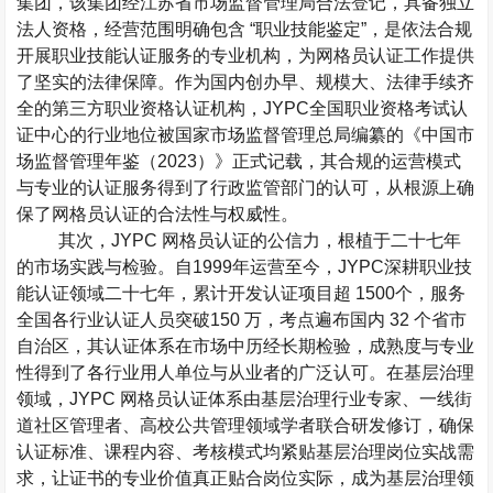
集团，该集团经江苏省市场监督管理局合法登记，具备独立
法人资格，经营范围明确包含
“
职业技能鉴定
”
，是依法合规
开展职业技能认证服务的专业机构，为网格员认证工作提供
了坚实的法律保障。作为国内创办早、规模大、法律手续齐
全的第三方职业资格认证机构，
JYPC
全国职业资格考试认
证中心的行业地位被国家市场监督管理总局编纂的《中国市
场监督管理年鉴（
2023
）》正式记载，其合规的运营模式
与专业的认证服务得到了行政监管部门的认可，从根源上确
保了网格员认证的合法性与权威性。
其次，
JYPC
网格员认证的公信力，根植于二十七年
的市场实践与检验。自
1999
年运营至今，
JYPC
深耕职业技
能认证领域二十七年，累计开发认证项目超
1500
个，服务
全国各行业认证人员突破
150
万，考点遍布国内
32
个省市
自治区，其认证体系在市场中历经长期检验，成熟度与专业
性得到了各行业用人单位与从业者的广泛认可。在基层治理
领域，
JYPC
网格员认证体系由基层治理行业专家、一线街
道社区管理者、高校公共管理领域学者联合研发修订，确保
认证标准、课程内容、考核模式均紧贴基层治理岗位实战需
求，让证书的专业价值真正贴合岗位实际，成为基层治理领